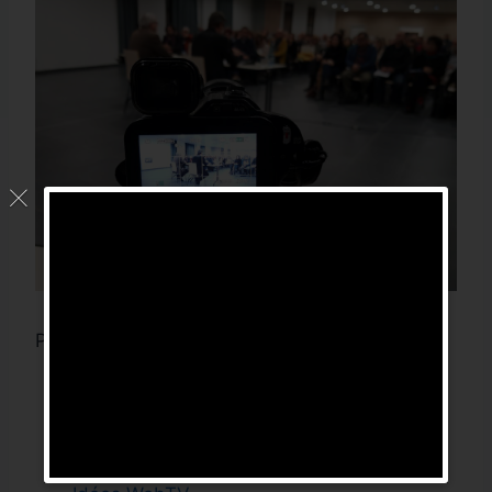
Pour aller plus loin,
contactez nous
Livre blanc de la WebTV
Prestation Captation conseil municipal
Hérault / Gard