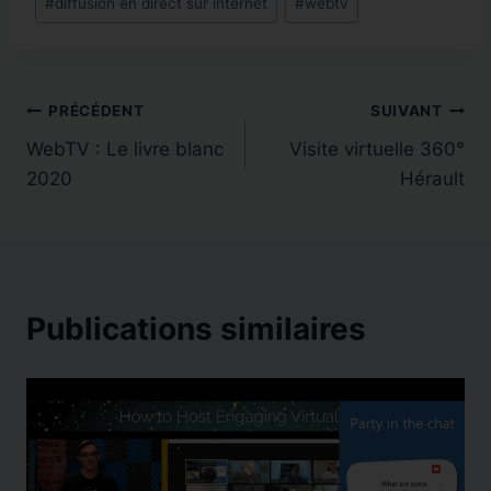
#
diffusion en direct sur internet
#
webtv
Navigation
PRÉCÉDENT
SUIVANT
WebTV : Le livre blanc
Visite virtuelle 360°
de
2020
Hérault
l’article
Publications similaires