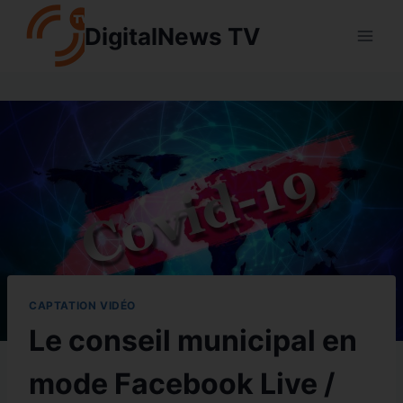
Aller
DigitalNews TV
au
contenu
CAPTATION VIDÉO
Le conseil municipal en
mode Facebook Live /