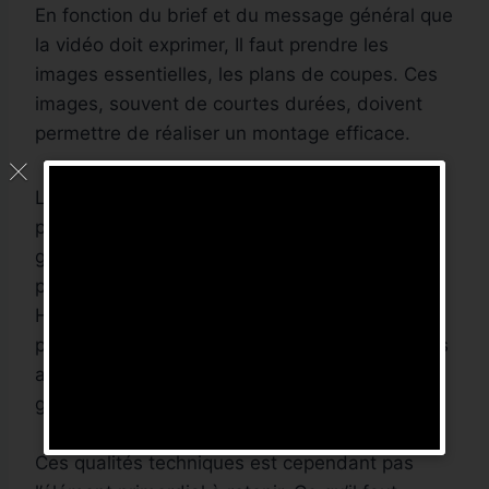
En fonction du brief et du message général que
la vidéo doit exprimer, Il faut prendre les
images essentielles, les plans de coupes. Ces
images, souvent de courtes durées, doivent
permettre de réaliser un montage efficace.
Les cameras utilisées lors d’un tournage
peuvent être diverses. Elles repondent
généralement à des normes techniques et
permettent de produire des images au format
HD, Ultra HD. Il y a les cameras
professionnelles, les semi-professionnelles, les
appareils photos et les smartphone haut de
gamme.
Ces qualités techniques est cependant pas