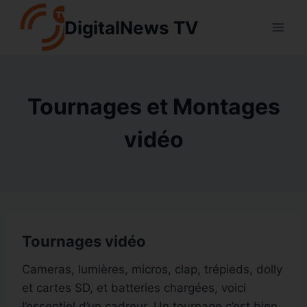
Aller
DigitalNews TV
au
contenu
Tournages et Montages
vidéo
Tournages vidéo
Cameras, lumières, micros, clap, trépieds, dolly
et cartes SD, et batteries chargées, voici
l’essentiel d’un cadreur. Un tournage c’est bien