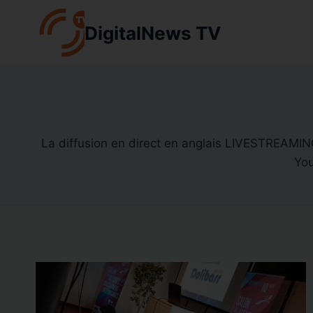
Aller
au
DigitalNews TV
contenu
La diffusion en direct en anglais LIVESTREAMING
You