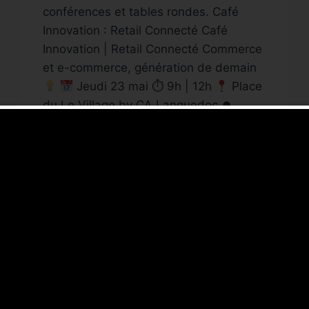
conférences et tables rondes. Café
Innovation : Retail Connecté Café
Innovation | Retail Connecté Commerce
et e-commerce, génération de demain
Jeudi 23 mai ⏱ 9h | 12h
Place
du Le Village by CA Languedoc ⏺
Keynote de…
CAFÉ
LIRE LA SUITE
INNOVATION
:
RETAIL
CONNECTÉ