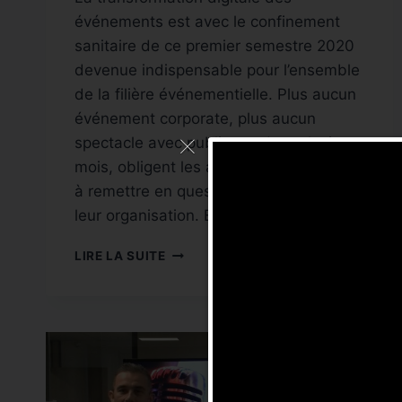
événements est avec le confinement
sanitaire de ce premier semestre 2020
devenue indispensable pour l’ensemble
de la filière événementielle. Plus aucun
événement corporate, plus aucun
spectacle avec public pendant plusieurs
mois, obligent les acteurs de ce secteur
à remettre en question leurs activités et
leur organisation. Etat des lieux de la…
TRANSFORMATION
LIRE LA SUITE
DIGITALE
D’ÉVÉNEMENTS
AVEC
LA
VIDÉO