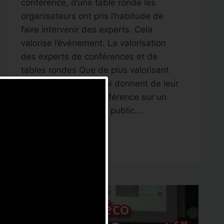
conférence, d’une table ronde les
organisateurs ont pris l’habitude de
faire intervenir des experts. Cela
valorise l’événement. La valorisation
des experts de conférences et de
tables rondes Que de plus valorisant
d’avoir des experts qui donnent de leur
temps à faire une conférence sur un
sujet qui passionne le public….
LA
LIRE LA SUITE
VALORISATION
DE
VOS
INTERVENANTS
DE
CONFÉRENCES