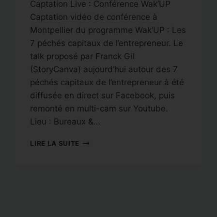
Captation Live : Conférence Wak’UP
Captation vidéo de conférence à
Montpellier du programme Wak’UP : Les
7 péchés capitaux de l’entrepreneur. Le
talk proposé par Franck Gil
(StoryCanva) aujourd’hui autour des 7
péchés capitaux de l’entrepreneur à été
diffusée en direct sur Facebook, puis
remonté en multi-cam sur Youtube.
Lieu : Bureaux &…
WAK’UP
LIRE LA SUITE
:
LES
7
PÉCHÉS
CAPITAUX
DE
L’ENTREPRENEUR