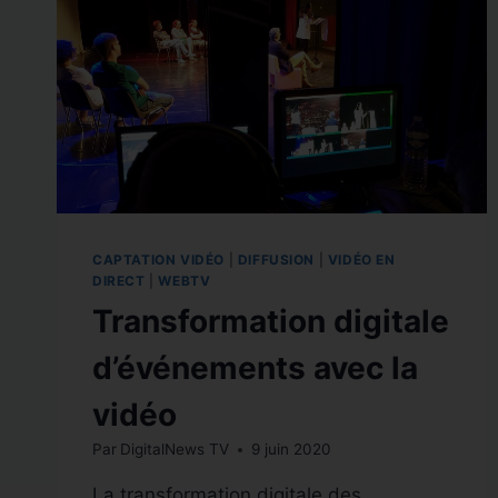
CAPTATION VIDÉO
|
DIFFUSION
|
VIDÉO EN
DIRECT
|
WEBTV
Transformation digitale
d’événements avec la
vidéo
Par
DigitalNews TV
9 juin 2020
La transformation digitale des