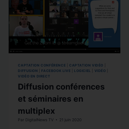
CAPTATION CONFÉRENCE
|
CAPTATION VIDÉO
|
DIFFUSION
|
FACEBOOK LIVE
|
LOGICIEL
|
VIDÉO
|
VIDÉO EN DIRECT
Diffusion conférences
et séminaires en
multiplex
Par
DigitalNews TV
21 juin 2020