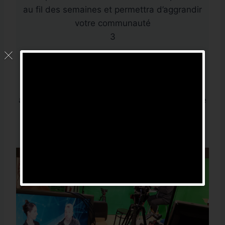
au fil des semaines et permettra d’aggrandir
votre communauté
3
Gagnez en crédibilité
Avec l’interactivité, avec vos invités experts,
avec la qualité de vos produits / services votre
crédibilité deviendra une expertise. Votre
influence sur les réseaux sociaux sera
multiplié.