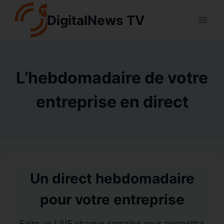
Aller
DigitalNews TV
au
contenu
L’hebdomadaire de votre
entreprise en direct
Un direct hebdomadaire
pour votre entreprise
Faire un LIVE chaque semaine vous permettra