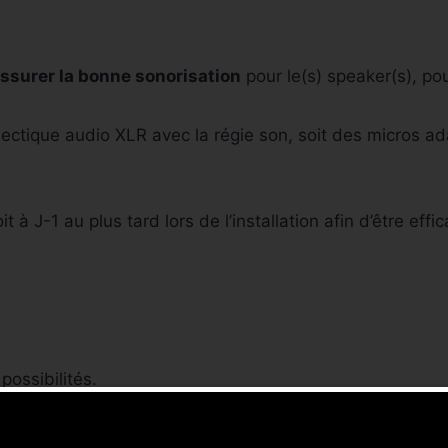
ssurer la bonne sonorisation
pour le(s) speaker(s), pou
nectique audio XLR avec la régie son, soit des micros ad
à J-1 au plus tard lors de l’installation afin d’être effic
possibilités.
de leur emplacement et celui de la régie vidéo. Un rep