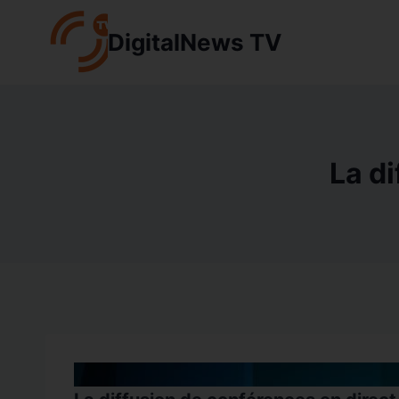
Aller
au
DigitalNews TV
contenu
La di