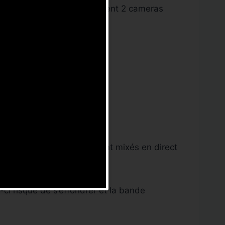
ages necessaire. Généralement 2 cameras
e
.
e ou les images et le son sont mixés en direct
t de même des reserves.
-ci risque de s’éffondrer et la bande