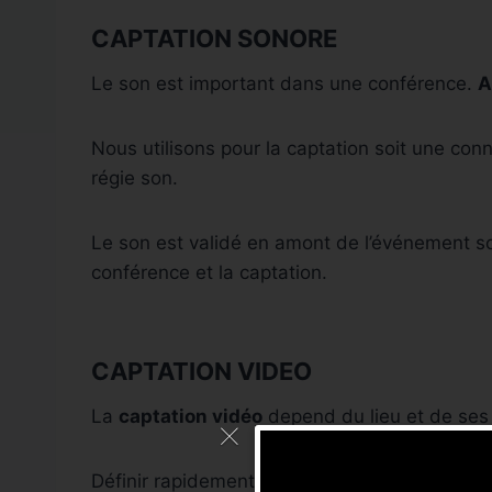
CAPTATION SONORE
Le son est important dans une conférence.
A
Nous utilisons pour la captation soit une con
régie son.
Le son est validé en amont de l’événement soit 
conférence et la captation.
CAPTATION VIDEO
La
captation vidéo
depend du lieu et de ses 
Définir rapidement le nombre de cameras et 