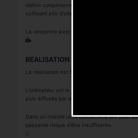
définir conjointement avec les organisateur
suffisent afin d’alterner les plans. Un élémen
La rencontre avec le
régisseur du lieu
est im
REALISATION
La réalisation est faîte sur une
régie vidéo di
L’ordinateur est le point névralgique de la ca
puis diffusés par le cablage ethernet 1Go ver
Dans un monde ultra connecté le wifi peut êtr
passante risque d’être insuffisante.