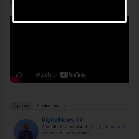
performante.
Découvrir la formation
À propos
Articles récents
DigitalNews TV
chez
Consultant audiovisuel
Consultant
audiovisuel indépendant