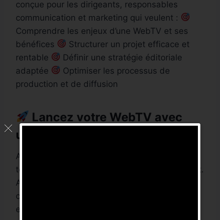
conçue pour les dirigeants, responsables
communication et marketing qui veulent :
Comprendre les enjeux d’une WebTV et ses
bénéfices
Structurer un projet efficace et
rentable
Définir une stratégie éditoriale
adaptée
Optimiser les processus de
production et de diffusion
Lancez votre WebTV avec
une méthode éprouvée !
Avant de vous lancer tête baissée, prenez le
temps d’apprendre et de structurer votre projet.
Accédez dès maintenant à notre formation
complète et maîtrisez toutes les étapes
essentielles pour créer une WebTV