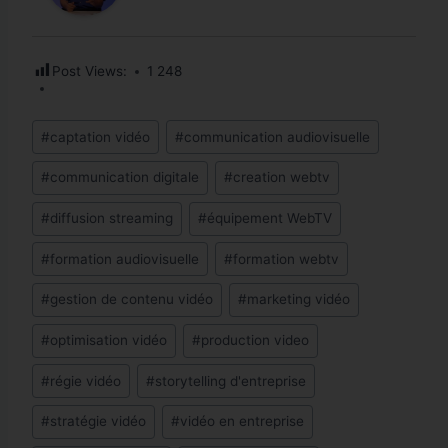
Post Views:
1 248
Étiquettes
#
captation vidéo
#
communication audiovisuelle
de
#
communication digitale
#
creation webtv
la
publication :
#
diffusion streaming
#
équipement WebTV
#
formation audiovisuelle
#
formation webtv
#
gestion de contenu vidéo
#
marketing vidéo
#
optimisation vidéo
#
production video
#
régie vidéo
#
storytelling d'entreprise
#
stratégie vidéo
#
vidéo en entreprise