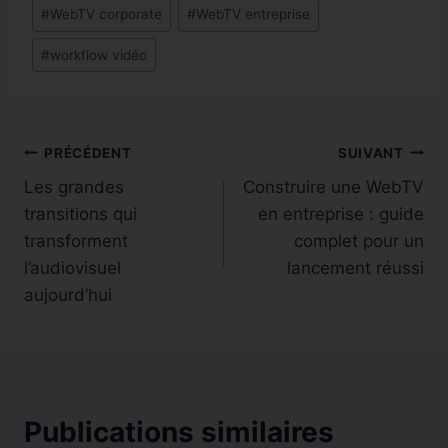
#
WebTV corporate
#
WebTV entreprise
#
workflow vidéo
Navigation
PRÉCÉDENT
SUIVANT
Les grandes
Construire une WebTV
de
transitions qui
en entreprise : guide
l’article
transforment
complet pour un
l’audiovisuel
lancement réussi
aujourd’hui
Publications similaires