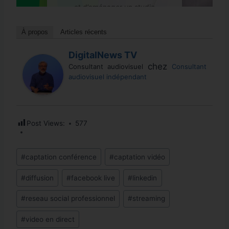
et d’aménager un studio
structurer et d’optimiser
se résume pas à publier
accompagner les
fonctionnel. Ce guide
la diffusion de vos
des…
entreprises et institutions
À propos
Articles récents
vous accompagne à…
contenus vidéo. Mais
dans la structuration de
par…
leur stratégie
LIRE LA SUITE
DigitalNews TV
LIRE LA SUITE
audiovisuelle : studio,
chez
Consultant audiovisuel
Consultant
audiovisuel indépendant
LIRE LA SUITE
formation,…
LIRE LA SUITE
Post Views:
577
Étiquettes
#
captation conférence
#
captation vidéo
de
#
diffusion
#
facebook live
#
linkedin
la
publication :
#
reseau social professionnel
#
streaming
#
video en direct