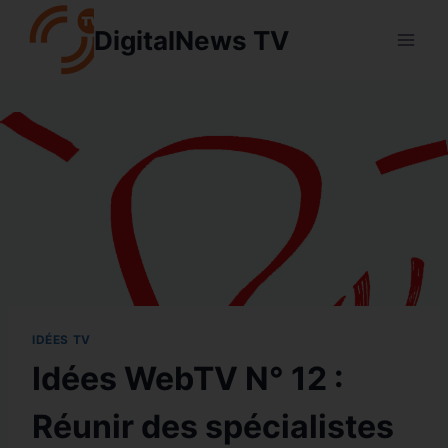
Aller
DigitalNews TV
au
contenu
IDÉES TV
Idées WebTV N° 12 :
Réunir des spécialistes