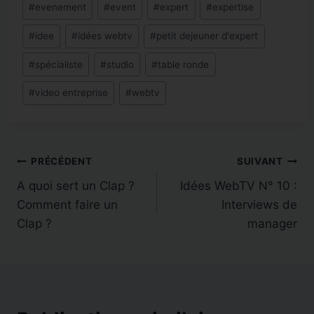
#
evenement
#
event
#
expert
#
expertise
la
publication :
#
idee
#
idées webtv
#
petit dejeuner d'expert
#
spécialiste
#
studio
#
table ronde
#
video entreprise
#
webtv
Navigation
PRÉCÉDENT
SUIVANT
A quoi sert un Clap ?
Idées WebTV N° 10 :
de
Comment faire un
Interviews de
l’article
Clap ?
manager