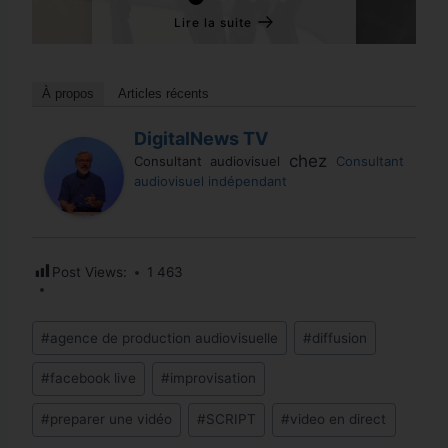
soit…
Lire la suite
Lire la suite
Lire la suite
À propos
Articles récents
DigitalNews TV
chez
Consultant audiovisuel
Consultant
audiovisuel indépendant
Post Views:
1 463
Étiquettes
#
agence de production audiovisuelle
#
diffusion
de
#
facebook live
#
improvisation
la
publication :
#
preparer une vidéo
#
SCRIPT
#
video en direct