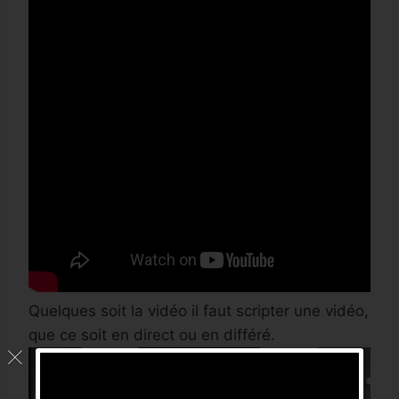
Captation vidéo
Quelques soit la vidéo il faut scripter une vidéo,
Vidéo Entreprise
que ce soit en direct ou en différé.
Diffusion
Captation vidéo
WebTV
Formation
Vidéo en direct
Formation
WebTV
Captation vidéo