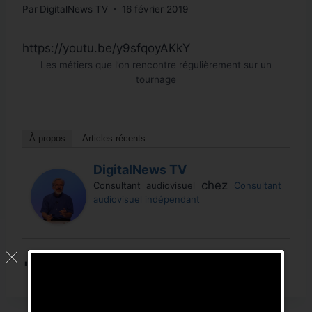
Par
DigitalNews TV
16 février 2019
https://youtu.be/y9sfqoyAKkY
Les métiers que l’on rencontre régulièrement sur un
tournage
À propos
Articles récents
DigitalNews TV
chez
Consultant audiovisuel
Consultant
audiovisuel indépendant
Post Views:
514