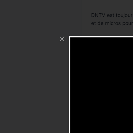
DNTV est toujour
et de micros pou
N’hésitez pas à f
À propos
Articles 
Dig
Consu