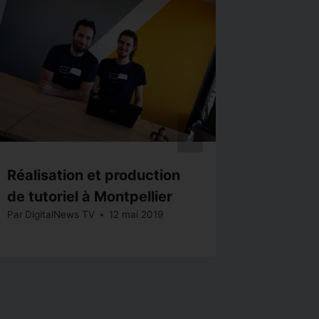
Réalisation et production
La valo
de tutoriel à Montpellier
interve
Par
DigitalNews TV
12 mai 2019
confér
Par
Digita