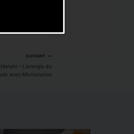
SUIVANT
 Matahi – L’energie du
ab avec Microstation