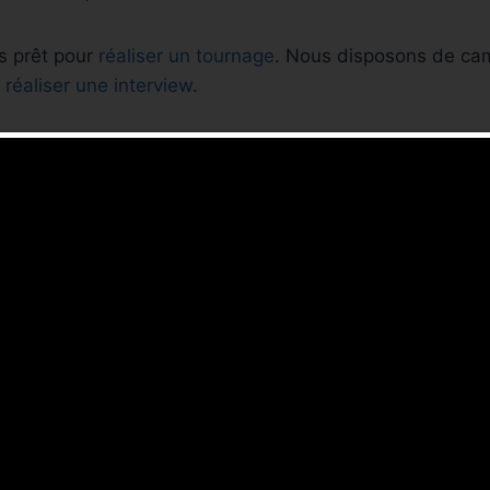
s prêt pour
réaliser un tournage
. Nous disposons de cam
r
réaliser une interview
.
aire appel à notre
agence de production vidéo basée à M
récents
italNews TV
chez
ltant audiovisuel
Consultant audiovisuel indépendant