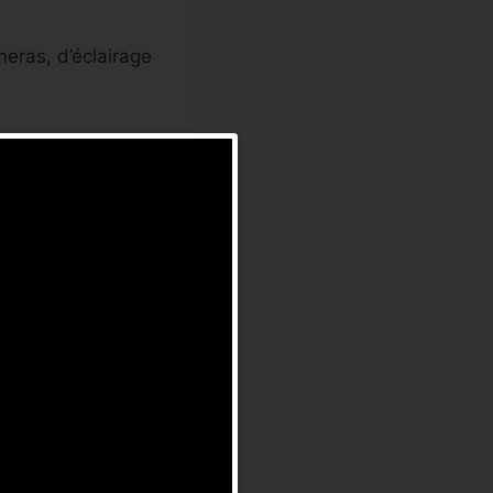
eras, d’éclairage
ontpellier
.