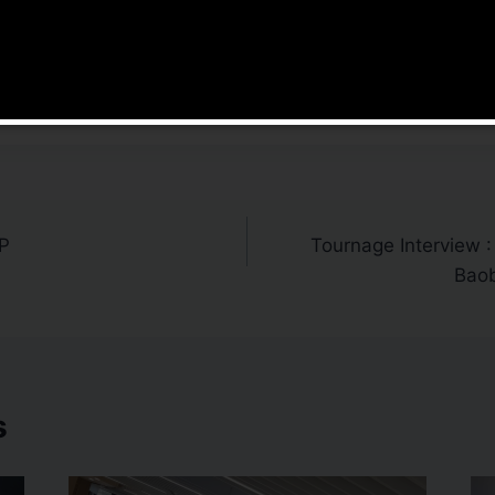
P
Tournage Interview :
Baob
s