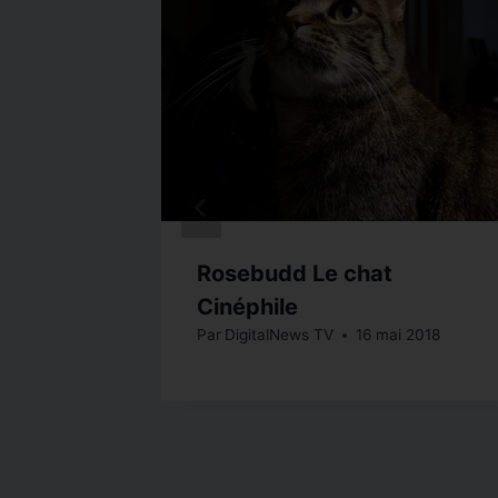
ec
Rosebudd Le chat
Cinéphile
l 2018
Par
DigitalNews TV
16 mai 2018