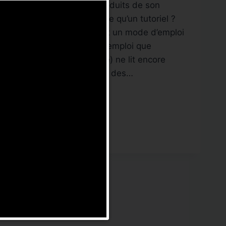
d’emplois pour les produits de son
entreprise ? Qu’est ce qu’un tutoriel ?
Pour faire simple c’est un mode d’emploi
en vidéo. Ce mode d’emploi que
personne (ou presque) ne lit encore
s’est transformé au fil des…
COMMENT
LIRE LA SUITE
FAIRE
UN
TUTORIEL
[VIDEO]