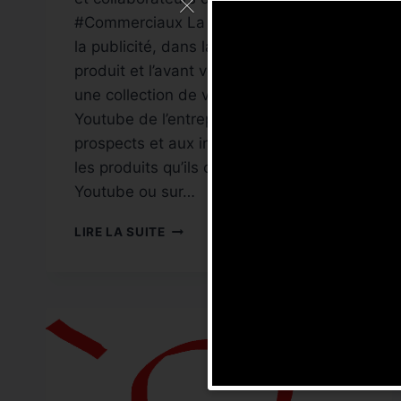
#Commerciaux La vidéo intervient dans
la publicité, dans la démonstration de
produit et l’avant vente de ceux ci. Avoir
une collection de vidéos sur la chaîne
Youtube de l’entreprise permet au
prospects et aux internautes de trouver
les produits qu’ils cherchent sur
Youtube ou sur…
QUELS
LIRE LA SUITE
SONT
LES
SERVICES
IMPACTÉS
PAR
LA
VIDÉO
D’ENTREPRISES
?