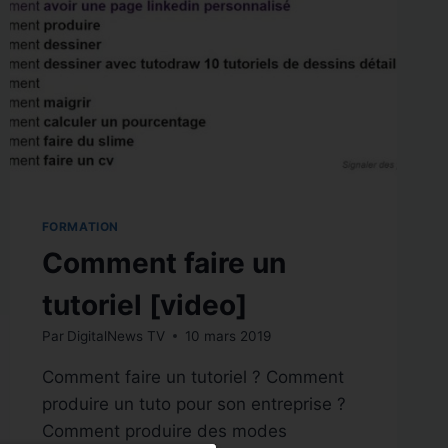
FORMATION
Comment faire un
tutoriel [video]
Par
DigitalNews TV
10 mars 2019
Comment faire un tutoriel ? Comment
produire un tuto pour son entreprise ?
Comment produire des modes