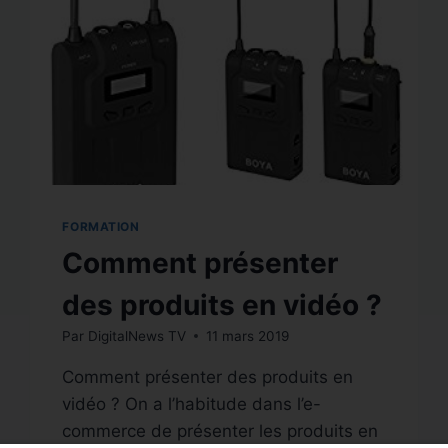
FORMATION
Comment présenter
des produits en vidéo ?
Par
DigitalNews TV
11 mars 2019
Comment présenter des produits en
vidéo ? On a l’habitude dans l’e-
commerce de présenter les produits en