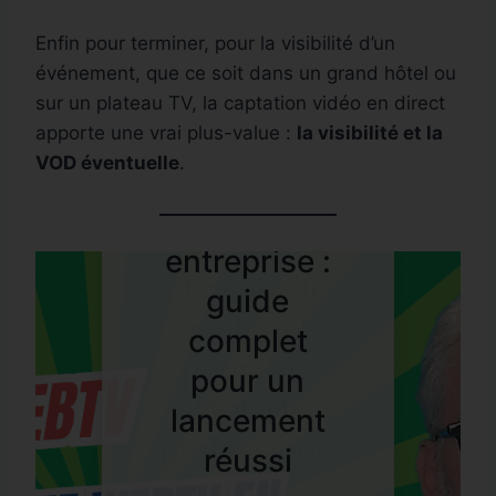
VIDÉO
ENTREPRISE
FORMATION
Enfin pour terminer, pour la visibilité d’un
WEBTV
FORMATION
WEBTV
événement, que ce soit dans un grand hôtel ou
FORMATION
WEBTV
sur un plateau TV, la captation vidéo en direct
AVPRO :
apporte une vrai plus-value :
la visibilité et la
Construire
Pourquoi
une
VOD éventuelle
.
Mise en
une WebTV
les
nouvelle
place
WEBTV
en
entreprises
offre pour
technique
entreprise :
doivent
Les grandes
aider les
et choix du
guide
structurer
transitions
entreprises
matériel
complet
leur WebTV
qui
à
pour une
pour un
avant de se
transformen
professionn
WebTV
lancement
lancer
t
aliser leur
professionn
réussi
l’audiovisuel
communica
elle
DigitalNews TV