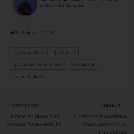
audiovisuel indépendant
LIRE LA SUITE
formation,…
LIRE LA SUITE
Post Views:
1 119
Étiquettes
#
castelnau le lez
#
plateau TV
de
#
production vidéo en direct
#
studios pm
la
publication :
#
vidéo en direct
Navigation
PRÉCÉDENT
SUIVANT
La mise en place d’un
Comment l’expérience
de
plateau TV ou Web TV
Zoom peut-elle se
l’article
transformer