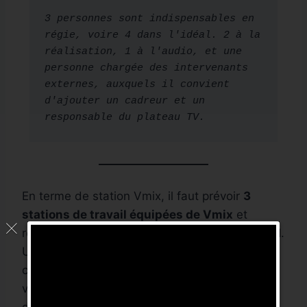
3 personnes sont indispensables en 
régie, voire 4 dans l'idéal. 2 à la 
réalisation, 1 à l'audio, et une 
personne chargée des intervenants 
externes, auxquels il convient 
d'ajouter un cadreur et un 
responsable du plateau TV.
En terme de station Vmix, il faut prévoir
3
stations de travail équipées de Vmix
et
reliées par réseau ethernet via le protocole NDI.
Une attention particulière doit être portée à la
configuration du réseau (1go) et la passerelle
vers internet dont le débit ascendant et
descendant doit être stable et à faible latence.