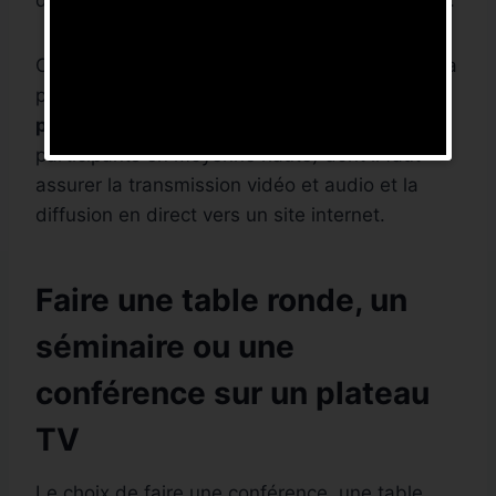
Cette attention particulière pour le réseau et sa
passerelle est induit par le nombre de
participants externes simultanés
(4-5
participants en moyenne haute) dont il faut
assurer la transmission vidéo et audio et la
diffusion en direct vers un site internet.
Faire une table ronde, un
séminaire ou une
conférence sur un plateau
TV
Le choix de faire une conférence, une table