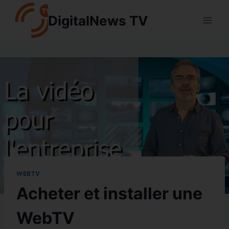
Aller
DigitalNews TV
au
contenu
WEBTV
Acheter et installer une
WebTV