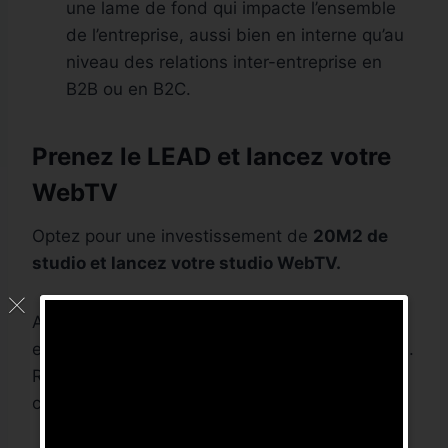
une lame de fond qui impacte l’ensemble
de l’entreprise, aussi bien en interne qu’au
niveau des relations inter-entreprise en
B2B ou en B2C.
Prenez le LEAD et lancez votre
WebTV
Optez pour une investissement de
20M2 de
studio et lancez votre studio WebTV.
Acheter et installer une webTV n’est pas
excessif, c’est une nécessité à brève échéance.
Restez dans la compétition vis à vis de votre
concurrence,
lancez vous et prenez le Lead
!