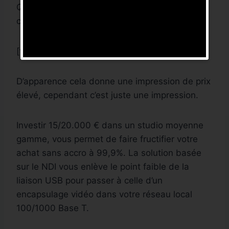
Quels investissement faut-il prévoir ? Quels
coûts de fonctionnement ? Quel support ?
[table id=1 /]
D’apparence cela donne une impression de prix
élevé, cependant c’est juste une impression.
Investir 15/20.000 € dans un studio moyenne
gamme, vous permet de faire fructifier votre
achat sans accro à 99,9%. La solution basée
sur le NDI vous enlève le point faible de la
liaison USB pour passer à celle d’un
encapsulage vidéo dans votre réseau local
100/1000 Base T.