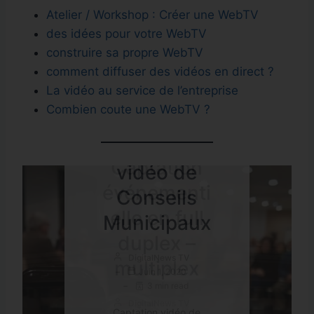
Atelier / Workshop : Créer une WebTV
des idées pour votre WebTV
construire sa propre WebTV
comment diffuser des vidéos en direct ?
CAPTATION VIDÉO
VIDÉO
La vidéo au service de l’entreprise
ENTREPRISE
DIFFUSION
CAPTATION VIDÉO
FORMATION
FORMATION
Combien coute une WebTV ?
WEBTV
VIDÉO EN DIRECT
WEBTV
Captation
Coaching
Post Covid-
Captation
Workshop
vidéo de
Vidéo
19: Investir
événementi
Créer une
Conseils
d’entreprise
dans l’outil
elle en full
WebTV
Municipaux
et
Vidéo et
duplex –
dirigéants
WebTV
DigitalNews TV
DigitalNews TV
multiplex
Déc 5, 2019
Juin 1, 2020
2 min read
3 min read
DigitalNews TV
DigitalNews TV
Avr 9, 2020
DigitalNews TV
Avr 29, 2020
Théorie Apprenez les
Captation vidéo de