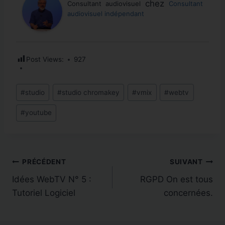
chez
Consultant audiovisuel
Consultant
audiovisuel indépendant
Post Views:
927
Étiquettes
#
studio
#
studio chromakey
#
vmix
#
webtv
de
#
youtube
la
publication :
Navigation
PRÉCÉDENT
SUIVANT
Idées WebTV N° 5 :
RGPD On est tous
de
Tutoriel Logiciel
concernées.
l’article