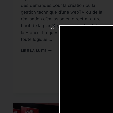
des demandes pour la création ou la
gestion technique d’une webTV ou de la
réalisation d’émission en direct à l’autre
bout de la planète, ou à l’autre bout de
la France. La question se pose alors en
toute logique,…
PEUT
LIRE LA SUITE
ON
GÉRER
UNE
WEBTV
À
DISTANCE
?