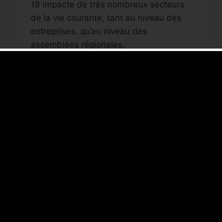
19 impacte de très nombreux secteurs
de la vie courante, tant au niveau des
entreprises, qu’au niveau des
assemblées régionales,
départementales, communales et les
communautés de communes. Ces
assemblées sont généralement
publiques, mais l’impact du covid-19 et
l’obligation de distanciation nous
obligent à réfléchir : comment tenir une
séance…
LE
LIRE LA SUITE
CONSEIL
MUNICIPAL
EN
MODE
FACEBOOK
LIVE