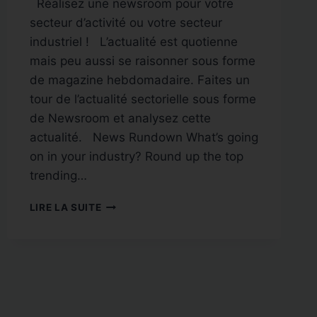
Réalisez une newsroom pour votre
secteur d’activité ou votre secteur
industriel ! L’actualité est quotienne
mais peu aussi se raisonner sous forme
de magazine hebdomadaire. Faites un
tour de l’actualité sectorielle sous forme
de Newsroom et analysez cette
actualité. News Rundown What’s going
on in your industry? Round up the top
trending…
IDÉES
LIRE LA SUITE
WEBTV
N°
31
:
LES
NEWS
DE