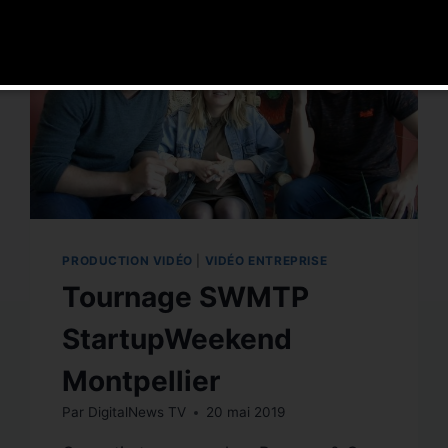
/
YOUTUBE
PRODUCTION VIDÉO
|
VIDÉO ENTREPRISE
Tournage SWMTP
StartupWeekend
Montpellier
Par
DigitalNews TV
20 mai 2019