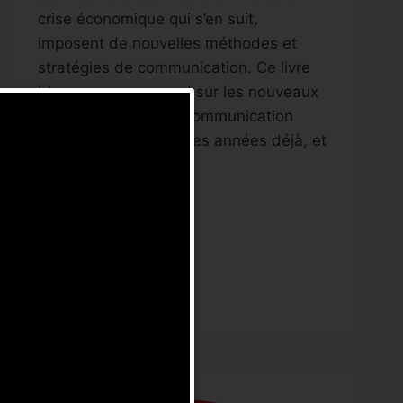
crise économique qui s’en suit,
imposent de nouvelles méthodes et
stratégies de communication. Ce livre
blanc pose un regard sur les nouveaux
usages de la vidéo, communication
entamée il y a quelques années déjà, et
dont…
WEBTV
LIRE LA SUITE
:
LE
LIVRE
BLANC
2020