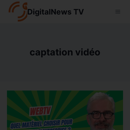
Aller
DigitalNews TV
au
contenu
captation vidéo