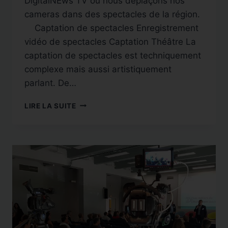
DigitalNEws TV ou nous déplaçons nos
cameras dans des spectacles de la région.
Captation de spectacles Enregistrement
vidéo de spectacles Captation Théâtre La
captation de spectacles est techniquement
complexe mais aussi artistiquement
parlant. De…
CAPTATION
LIRE LA SUITE
DE
SPECTACLES
:
FESTIVALITO
À
CALVISSON
–
GARD