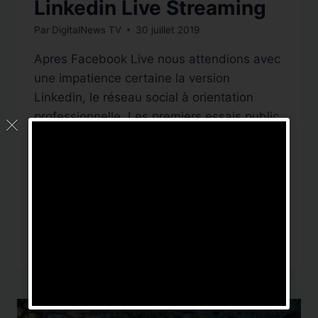
Linkedin Live Streaming
Par
DigitalNews TV
30 juillet 2019
Apres Facebook Live nous attendions avec
une impatience certaine la version
Linkedin, le réseau social à orientation
professionnelle. Les premiers essais public
sont encours, ainsi j’ai pu percevoir le Live
de Streaming Geeks, Paul Richards et Tess
Protesto, sur Linkedin. Nous avons hâte
chez Digital News TV d’y accéder aussi à
partir de la France,…
LINKEDIN
LIRE LA SUITE
LIVE
STREAMING