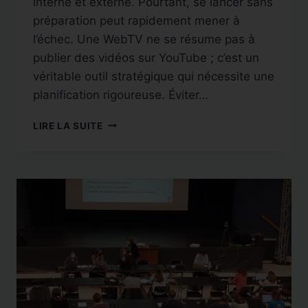
interne et externe. Pourtant, se lancer sans
préparation peut rapidement mener à
l’échec. Une WebTV ne se résume pas à
publier des vidéos sur YouTube ; c’est un
véritable outil stratégique qui nécessite une
planification rigoureuse. Éviter…
POURQUOI
LIRE LA SUITE
LES
ENTREPRISES
DOIVENT
STRUCTURER
LEUR
WEBTV
AVANT
DE
SE
LANCER