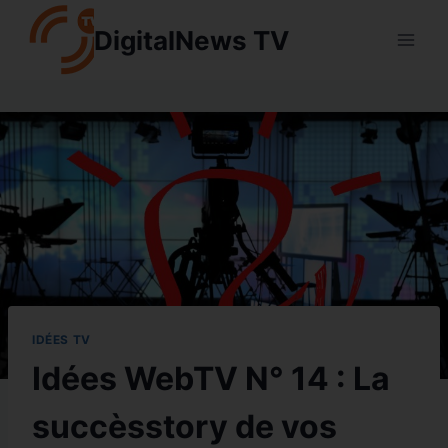
Aller
DigitalNews TV
au
contenu
IDÉES TV
Idées WebTV N° 14 : La
succèsstory de vos