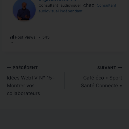
LIRE LA SUITE
audiovisuelle : studio,
chez
Consultant audiovisuel
Consultant
audiovisuel indépendant
LIRE LA SUITE
formation,…
LIRE LA SUITE
Post Views:
545
Navigation
PRÉCÉDENT
SUIVANT
Idées WebTV N° 15 :
Café éco « Sport
de
Montrer vos
Santé Connecté »
l’article
collaborateurs