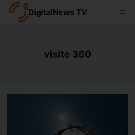
Aller
DigitalNews TV
au
contenu
visite 360