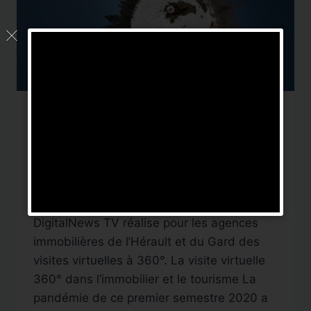
SERVICES
Visite virtuelle 360°
Hérault
Par
DigitalNews TV
31 mai 2020
DigitalNews TV réalise pour les agences
immobilières de l’Hérault et du Gard des
visites virtuelles à 360°. La visite virtuelle
360° dans l’immobilier et le tourisme La
pandémie de ce premier semestre 2020 a