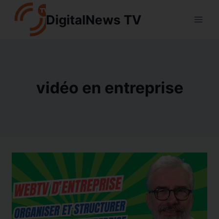
Aller
DigitalNews TV
au
contenu
vidéo en entreprise