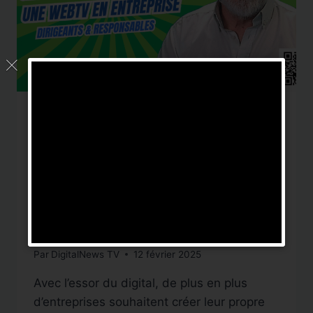
FORMATION
Pourquoi les entreprises
doivent structurer leur
WebTV avant de se
lancer
Par
DigitalNews TV
12 février 2025
Avec l’essor du digital, de plus en plus
d’entreprises souhaitent créer leur propre