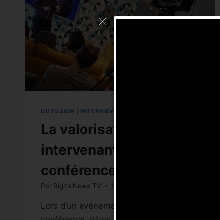
DIFFUSION
|
INTERVIEW
|
PRODUCTION VIDÉO
La valorisation de vos
intervenants de
conférences
Par
DigitalNews TV
18 mai 2019
Lors d’un événement, lors d’une
conférence, d’une table ronde les