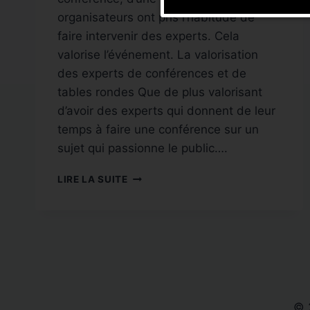
organisateurs ont pris l’habitude de
faire intervenir des experts. Cela
valorise l’événement. La valorisation
des experts de conférences et de
tables rondes Que de plus valorisant
d’avoir des experts qui donnent de leur
temps à faire une conférence sur un
sujet qui passionne le public….
LA
LIRE LA SUITE
VALORISATION
DE
VOS
INTERVENANTS
DE
CONFÉRENCES
© 