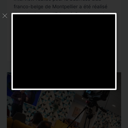
franco-belge de Montpellier a été réalisé
dans les locaux d’Etiseo à Castelneau-le-
lez en périphérie de Montpellier.
DigitalNews réalise des interviews pour
entreprises et des partenariats avec…
LES
LIRE LA SUITE
MATINALES
DU
BUSINESS
CLUB
FRANCO
BELGE
DE
MONTPELLIER