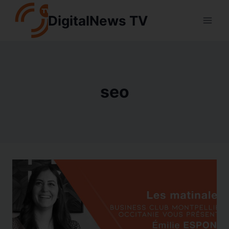
Aller
DigitalNews TV
au
contenu
seo