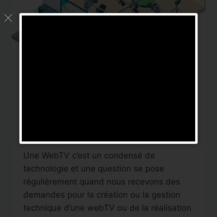
VIDÉO EN DIRECT
|
WEBTV
Peut on gérer une webtv
à distance ?
Par
DigitalNews TV
5 juin 2020
Une WebTV c’est un condensé de
technologie et une question se pose
régulièrement quand nous recevons des
demandes pour la création ou la gestion
technique d’une webTV ou de la réalisation