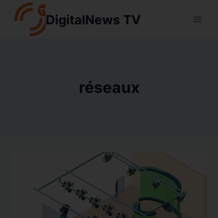
Aller
DigitalNews TV
au
contenu
réseaux