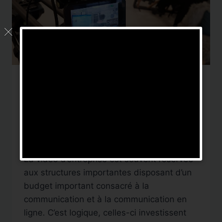
FORMATION
La vidéo au service des
TPE / PME / ETI
Par
DigitalNews TV
29 avril 2018
La vidéo d’entreprise est souvent réservée
aux structures importantes disposant d’un
budget important consacré à la
communication et à la communication en
ligne. C’est logique, celles-ci investissent