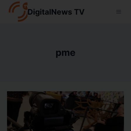
Aller
DigitalNews TV
au
contenu
pme