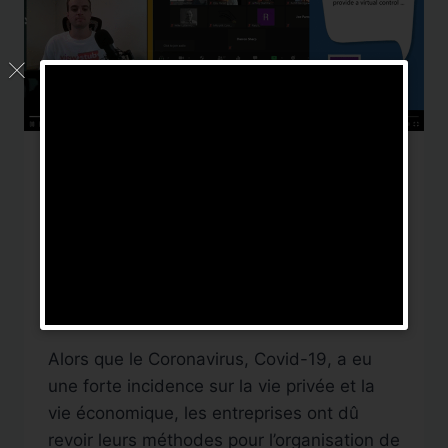
CAPTATION CONFÉRENCE
|
CAPTATION VIDÉO
|
DIFFUSION
|
FACEBOOK LIVE
|
LOGICIEL
|
VIDÉO
|
VIDÉO EN DIRECT
Diffusion conférences et
séminaires en multiplex
Par
DigitalNews TV
21 juin 2020
Alors que le Coronavirus, Covid-19, a eu
une forte incidence sur la vie privée et la
vie économique, les entreprises ont dû
revoir leurs méthodes pour l’organisation de