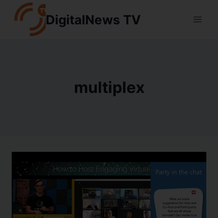
Aller
DigitalNews TV
au
contenu
multiplex