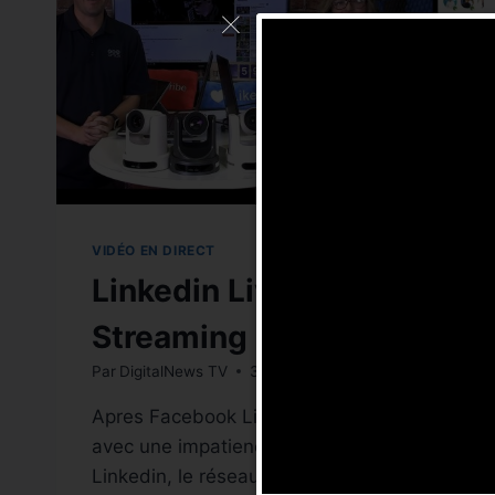
VIDÉO EN DIRECT
Linkedin Live
Streaming
Par
DigitalNews TV
30 juillet 2019
Apres Facebook Live nous attendions
avec une impatience certaine la version
Linkedin, le réseau social à orientation