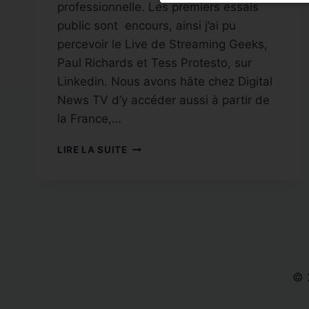
professionnelle. Les premiers essais
public sont encours, ainsi j’ai pu
percevoir le Live de Streaming Geeks,
Paul Richards et Tess Protesto, sur
Linkedin. Nous avons hâte chez Digital
News TV d’y accéder aussi à partir de
la France,…
LINKEDIN
LIRE LA SUITE
LIVE
STREAMING
© 