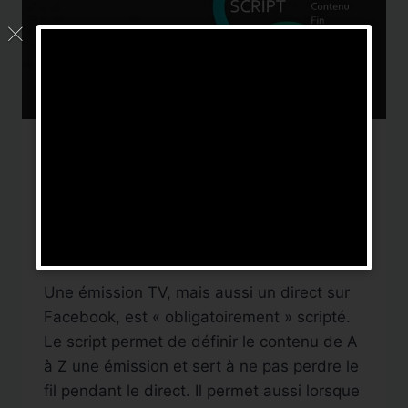
FORMATION
Script d’une émission en
direct
Par
DigitalNews TV
25 avril 2018
Une émission TV, mais aussi un direct sur
Facebook, est « obligatoirement » scripté.
Le script permet de définir le contenu de A
à Z une émission et sert à ne pas perdre le
fil pendant le direct. Il permet aussi lorsque