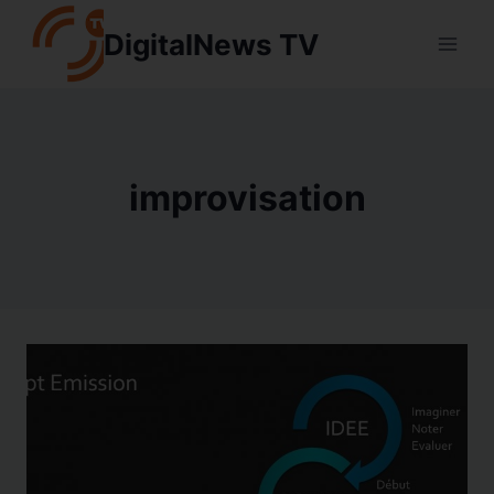
Aller
DigitalNews TV
au
contenu
improvisation