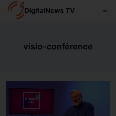
Aller
DigitalNews TV
au
contenu
visio-conférence