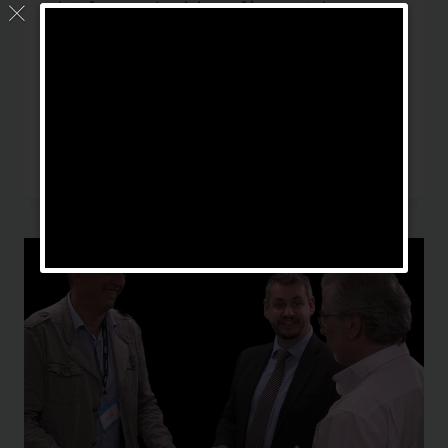
plateformes de visioconférence telque
Zoom, Teams, Gotomeeting, Fuse, et
beaucoup d’autres ont vu une arrivée
massive d’utilisateur et leurs entreprises.
Des…
2021,
LIRE LA SUITE
DE
ZOOM
AUX
SOLUTIONS
HYBRIDES