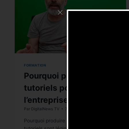
FORMATION
Pourquoi produire des
tutoriels pour
l’entreprise ? [video]
Par
DigitalNews TV
7 mars 2019
Pourquoi produire des tutoriels ? Les
tutoriels sont légion sur internet et en