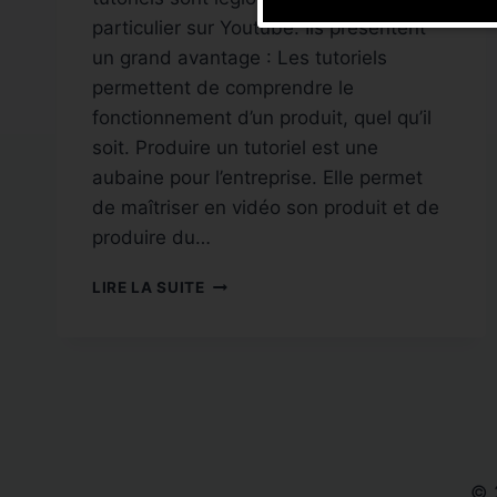
particulier sur Youtube. Ils présentent
un grand avantage : Les tutoriels
permettent de comprendre le
fonctionnement d’un produit, quel qu’il
soit. Produire un tutoriel est une
aubaine pour l’entreprise. Elle permet
de maîtriser en vidéo son produit et de
produire du…
POURQUOI
LIRE LA SUITE
PRODUIRE
DES
TUTORIELS
POUR
L’ENTREPRISE
?
[VIDEO]
© 