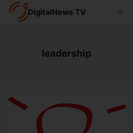
Aller
DigitalNews TV
au
contenu
leadership