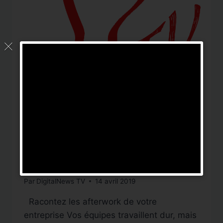
IDÉES TV
Idées WebTV N° 11 :
Racontez les afterwork
de votre entreprise ou de
vos équipes
Par
DigitalNews TV
14 avril 2019
Racontez les afterwork de votre
entreprise Vos équipes travaillent dur, mais