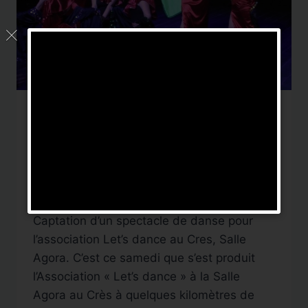
CAPTATION SPECTACLE
Captation Spectacle :
Let’s dance
Par
DigitalNews TV
3 juin 2019
Captation d’un spectacle de danse pour
l’association Let’s dance au Cres, Salle
Agora. C’est ce samedi que s’est produit
l’Association « Let’s dance » à la Salle
Agora au Crès à quelques kilomètres de