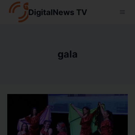
Aller
DigitalNews TV
au
contenu
gala