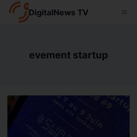
Aller
DigitalNews TV
au
contenu
evement startup