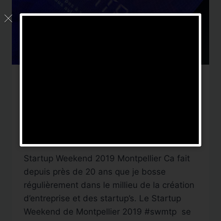
CAPTATION VIDÉO
|
FACEBOOK LIVE
Startup Weekend
Montpellier 2019 SWMTP
Par
DigitalNews TV
8 juin 2019
Startup Weekend 2019 Montpellier Ca fait
depuis près de 20 ans que je bosse
régulièrement dans le millieu de la création
d’entreprise et des startup’s. Le Startup
Weekend de Montpellier 2019 #swmtp se