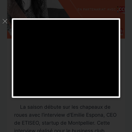
INTERVIEW
Les Matinales du
Business Club Franco
Belge de Montpellier
Par
DigitalNews TV
20 septembre 2019
La saison débute sur les chapeaux de
roues avec l’interview d’Emilie Espona, CEO
de ETISEO, startup de Montpellier. Cette
interview réalisé pour le business club