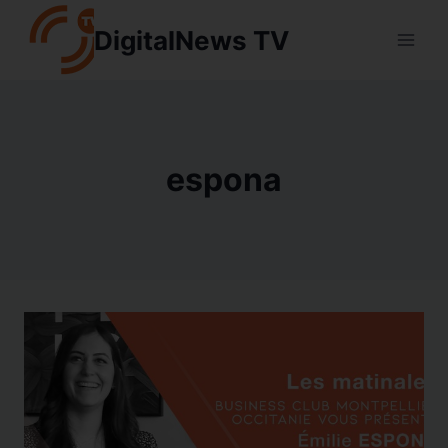
Aller
DigitalNews TV
au
contenu
espona