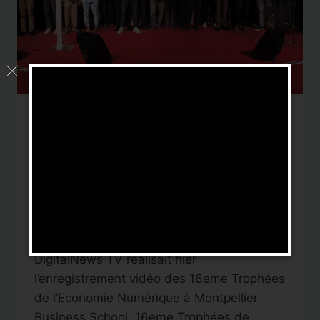
CAPTATION CONFÉRENCE
|
CAPTATION VIDÉO
Captation Vidéo : 16eme
Trophées de l’Economie
numérique à Montpellier
Par
DigitalNews TV
10 juillet 2019
DigitalNews TV réalisait hier
l’enregistrement vidéo des 16eme Trophées
de l’Economie Numérique à Montpellier
Business School. 16eme Trophées de