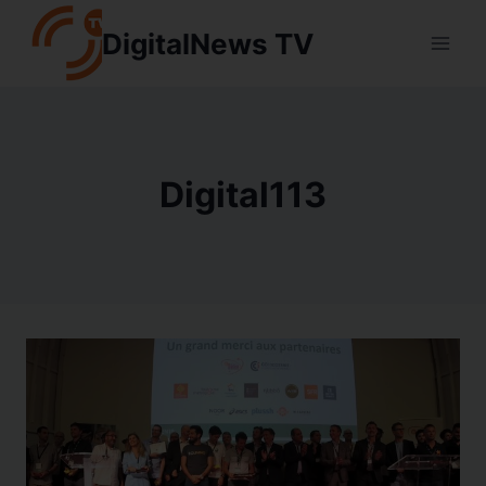
Aller
DigitalNews TV
au
contenu
Digital113