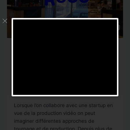
PRODUCTION VIDÉO
Organiser un tournage
pour optimiser la
production
Par
DigitalNews TV
30 novembre 2019
Lorsque l’on collabore avec une startup en
vue de la production vidéo on peut
imaginer différentes approches de
tournage et de production. Depuis plus de