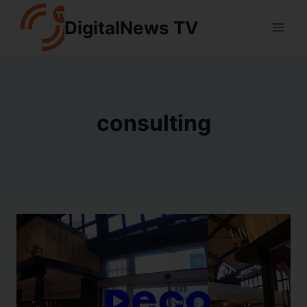
Aller
DigitalNews TV
au
contenu
consulting