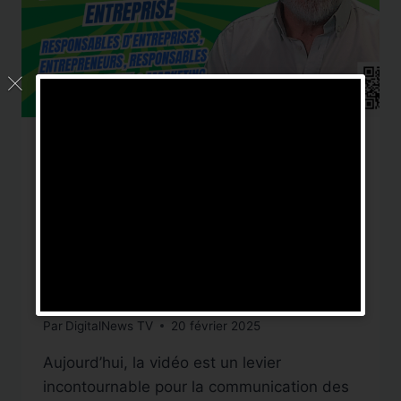
FORMATION
|
WEBTV
Construire une WebTV en
entreprise : guide
complet pour un
lancement réussi
Par
DigitalNews TV
20 février 2025
Aujourd’hui, la vidéo est un levier
incontournable pour la communication des