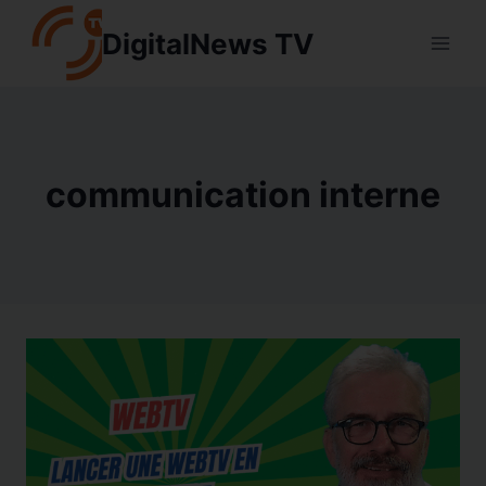
Aller
DigitalNews TV
au
contenu
communication interne