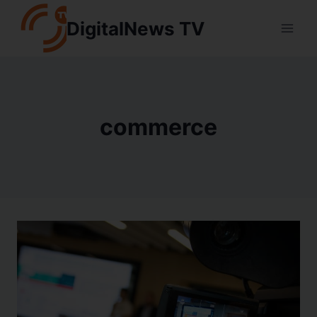
Aller
DigitalNews TV
au
contenu
commerce