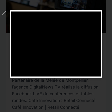
DIFFUSION
|
FACEBOOK LIVE
|
POST PRODUCTION
Café Innovation : Retail
connecté
Par
DigitalNews TV
23 mai 2019
Partenaire de la Mélée de Montpellier,
l’agence DigitalNews TV réalise la diffusion
Facebook LIVE de conférences et tables
rondes. Café Innovation : Retail Connecté
Café Innovation | Retail Connecté