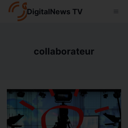
Aller
DigitalNews TV
au
contenu
collaborateur