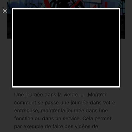
IDÉES TV
Idées WebTV N° 7 : Une
journée dans la vie de
Par
DigitalNews TV
24 mars 2019
Une journée dans la vie de … Montrer
comment se passe une journée dans votre
entreprise, montrer la journée dans une
fonction ou dans un service. Cela permet
par exemple de faire des vidéos de