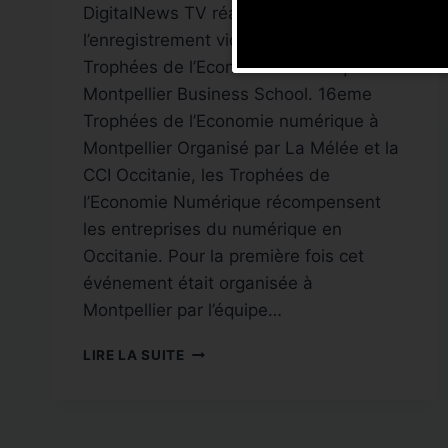
DigitalNews TV réalisait hier
l’enregistrement vidéo des 16eme
Trophées de l’Economie Numérique à
Montpellier Business School. 16eme
Trophées de l’Economie numérique à
Montpellier Organisé par La Mélée et la
CCI Occitanie, les Trophées de
l’Economie Numérique récompensent
les entreprises du numérique en
Occitanie. Pour la première fois cet
événement était organisée à
Montpellier par l’équipe…
CAPTATION
LIRE LA SUITE
VIDÉO
:
16EME
TROPHÉES