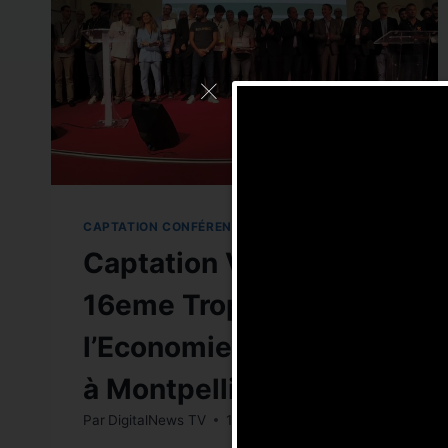
CAPTATION CONFÉRENCE
|
CAPTATION VIDÉO
Captation Vidéo :
16eme Trophées de
l’Economie numérique
à Montpellier
Par
DigitalNews TV
10 juillet 2019