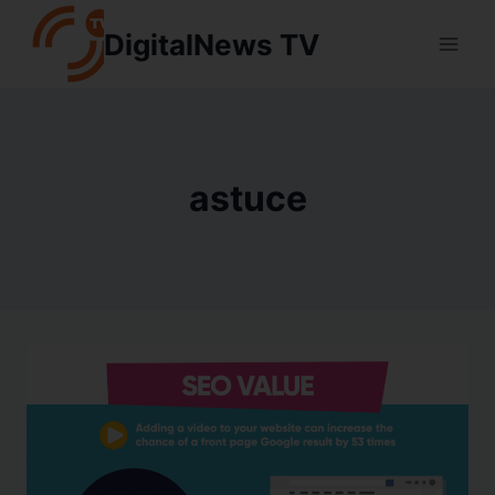
Aller
DigitalNews TV
au
contenu
astuce