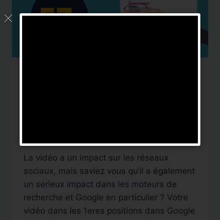
ASTUCES
La vidéo dans les
moteurs de recherche
Par
DigitalNews TV
30 juillet 2019
La vidéo a un impact sur les réseaux
sociaux, mais saviez vous qu’il a également
un sérieux impact dans les moteurs de
recherche et Google en particulier ? Votre
vidéo dans les 1eres positions dans Google