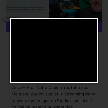
ASTUCES
|
FORMATION
|
WEBTV
WebTV Pro : Webinaires
pour se former à la
WebTV et au streaming
Par
DigitalNews TV
23 juillet 2024
WebTV Pro : Votre Chaîne YouTube pour
Maîtriser l’Audiovisuel et le Streaming Dans
l’univers dynamique de l’audiovisuel, il est
crucial de rester à la pointe des