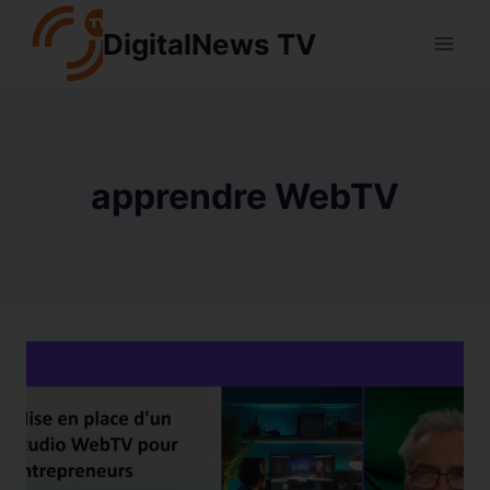
Aller
DigitalNews TV
au
contenu
apprendre WebTV