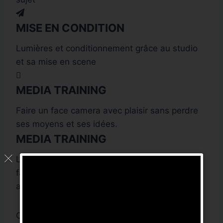
MISE EN CONDITION
Lumières et conditionnement grâce au studio
et sa mise en scene
MEDIA TRAINING
Faire un face camera avec plaisir sans perdre
ses moyens et ses idées.
MEDIA TRAINING
Le média training consiste à vous entrainer à
faire face au médias, face au journalistes et
aux cameras.
Cela vous permet de maitriser votre image,