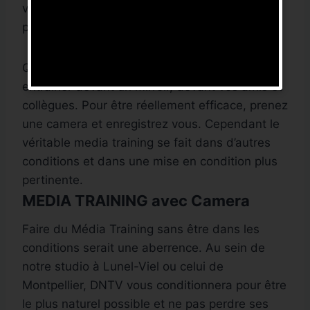
votre regard et votre pensée afin que votre
parole soit naturelle et sincère.
Quel type entrainement ? Vous pourriez vous
entrainer devant un mirroir, devant vos amis et
collègues. Pour être réellement efficace, prenez
une camera et enregistrez vous. Cependant le
véritable media training se fait dans d’autres
conditions et dans une mise en condition plus
pertinente.
MEDIA TRAINING avec Camera
Faire du Média Training sans être dans les
conditions serait une aberrence. Au sein de
notre studio à Lunel-Viel ou celui de
Montpellier, DNTV vous conditionnera pour être
le plus naturel possible et ne pas perdre ses